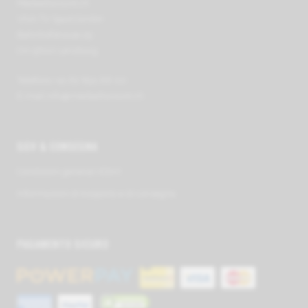
Mediadiscount.ch
VIVA TV Sport GmbH
Bahnhofstrasse 29
CH-5600 Lenzburg
Telefono +41 62 891 66 00
E-mail
info@mediadiscount.ch
GGV & CONSEGNA
Condizioni generali (CGV)
Informazioni di trasporto e di consegna
PAGAMENTO SICURO