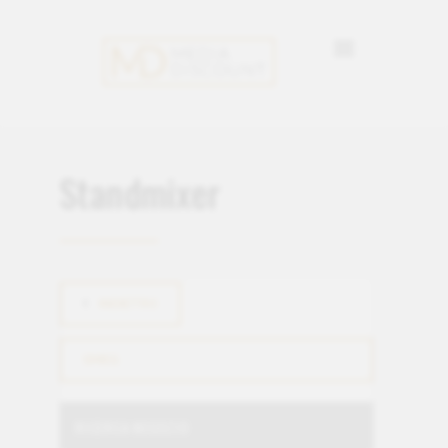
Standmixer
INDIETRO
SMEG
RICERCA NEGOZIO