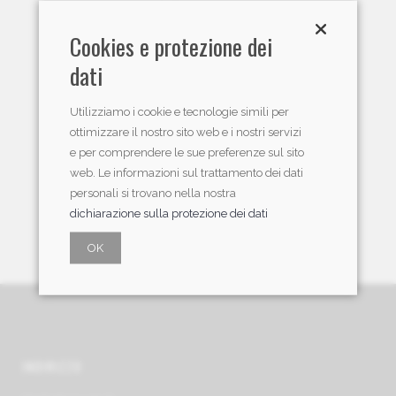
Sono un nuovo cliente
Articoli
Cookies e protezione dei
dati
Utilizziamo i cookie e tecnologie simili per
ottimizzare il nostro sito web e i nostri servizi
Nessun articolo è stato trovato!
e per comprendere le sue preferenze sul sito
web. Le informazioni sul trattamento dei dati
personali si trovano nella nostra
dichiarazione sulla protezione dei dati
OK
INDIRIZZO