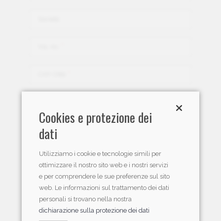
Società
Via, no.
CAP, Città
Paese
Cookies e protezione dei
dati
Telefono
Utilizziamo i cookie e tecnologie simili per
E-mail
ottimizzare il nostro sito web e i nostri servizi
e per comprendere le sue preferenze sul sito
Messaggio
web. Le informazioni sul trattamento dei dati
personali si trovano nella nostra
dichiarazione sulla protezione dei dati