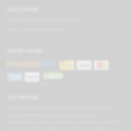
AGB & VERSAND
Allge­meine Geschäfts­be­ding­ungen (AGB)
Liefer- und Ver­sand­in­for­ma­tionen
SICHERE ZAHLUNG
SSL
GUTE BERATUNG
Sie brauchen gute Beratung vom Experten? Wir stehen Ihnen
gerne unter Telefon +41 62 891 66 00 oder E-Mail
info@mediadiscount.ch
zur Verfügung. Wir beraten Sie gerne in
Deutsch, Französisch, Italienisch, Englisch oder Portugiesisch.