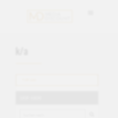
k/a
TOP 100
SHOP-SUCHE