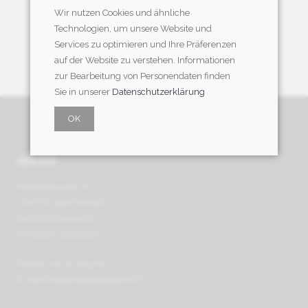
Wir nutzen Cookies und ähnliche
Technologien, um unsere Website und
Services zu optimieren und Ihre Präferenzen
auf der Website zu verstehen. Informationen
zur Bearbeitung von Personendaten finden
Sie in unserer
Datenschutzerklärung
OK
ADRESSE
Mediadiscount.ch
VIVA TV Sport GmbH
Bahnhofstrasse 29
CH-5600 Lenzburg
Telefon +41 62 891 66 00
E-Mail
info@mediadiscount.ch