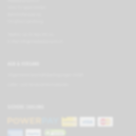
Mediadiscount.ch
VIVA TV Sport GmbH
Bahnhofstrasse 29
CH-5600 Lenzburg
Telefon +41 62 891 66 00
E-Mail
info@mediadiscount.ch
AGB & VERSAND
Allge­meine Geschäfts­be­ding­ungen (AGB)
Liefer- und Ver­sand­in­for­ma­tionen
SICHERE ZAHLUNG