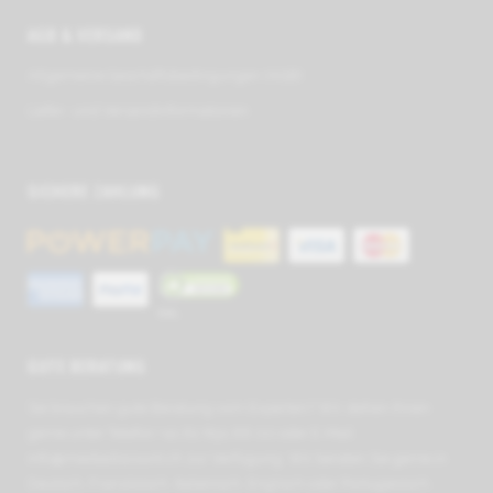
AGB & VERSAND
Allge­meine Geschäfts­be­ding­ungen (AGB)
Liefer- und Ver­sand­in­for­ma­tionen
SICHERE ZAHLUNG
SSL
GUTE BERATUNG
Sie brauchen gute Beratung vom Experten? Wir stehen Ihnen
gerne unter Telefon +41 62 891 66 00 oder E-Mail
info@mediadiscount.ch
zur Verfügung. Wir beraten Sie gerne in
Deutsch, Französisch, Italienisch, Englisch oder Portugiesisch.