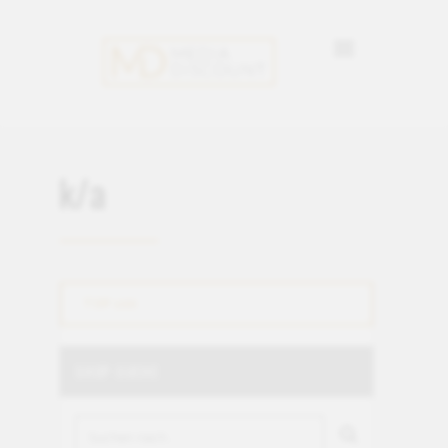
k/a
TOP 100
SHOP-SUCHE