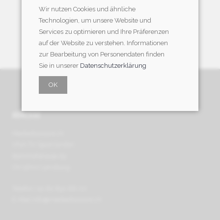
Wir nutzen Cookies und ähnliche
Technologien, um unsere Website und
Services zu optimieren und Ihre Präferenzen
auf der Website zu verstehen. Informationen
zur Bearbeitung von Personendaten finden
Sie in unserer
Datenschutzerklärung
OK
ADRESSE
Mediadiscount.ch
VIVA TV Sport GmbH
Bahnhofstrasse 29
CH-5600 Lenzburg
Telefon +41 62 891 66 00
E-Mail
info@mediadiscount.ch